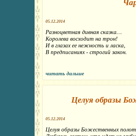
Чар
05.12.2014
Разноцветная дивная сказка…
Королева восходит на трон!
И в глазах ее нежность и ласка,
В предписаниях - строгий закон.
читать дальше
Целуя образы Б
05.12.2014
Целуя образы Божественных полот