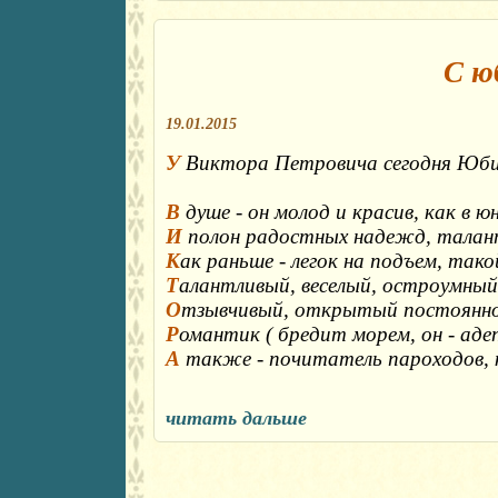
С ю
19.01.2015
У
Виктора Петровича сегодня Юби
В
душе - он молод и красив, как в 
И
полон радостных надежд, талан
К
ак раньше - легок на подъем, так
Т
алантливый, веселый, остроумный 
О
тзывчивый, открытый постоянно 
Р
омантик ( бредит морем, он - адеп
А
также - почитатель пароходов, 
читать дальше