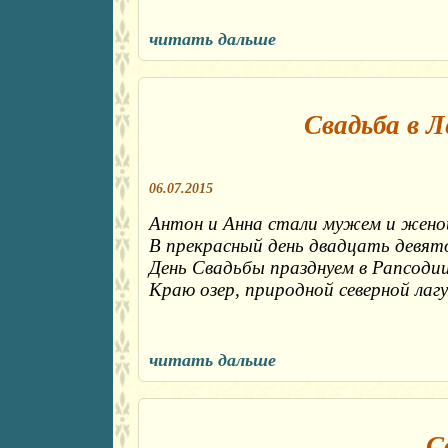
читать дальше
Свадьба в 
06.07.2015
Антон и Анна стали мужем и жено
В прекрасный день двадцать девят
День Свадьбы празднуем в Рапсодии
Краю озер, природной северной лагу
читать дальше
С