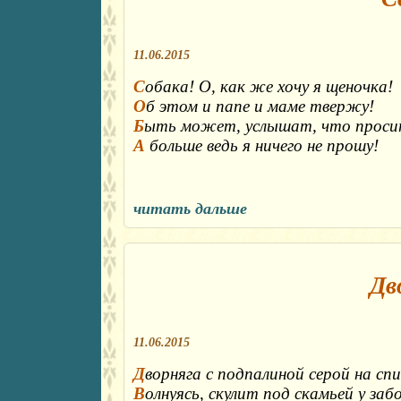
11.06.2015
С
обака! О, как же хочу я щеночка!
О
б этом и папе и маме твержу!
Б
ыть может, услышат, что просит
А
больше ведь я ничего не прошу!
читать дальше
Дв
11.06.2015
Д
ворняга с подпалиной серой на спи
В
олнуясь, скулит под скамьей у заб