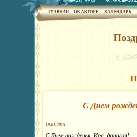
ГЛАВНАЯ
ОБ АВТОРЕ
КАЛЕНДАРЬ
Позд
П
С Днем рожден
19.01.2015
С Днем рожденья, Ира, дорогая!