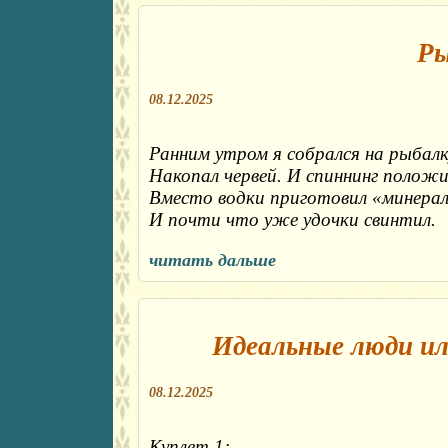
Ры
08.12.2025
Ранним утром я собрался на рыбалку
Накопал червей. И спиннинг положил
Вместо водки приготовил «минералк
И почти что уже удочки свинтил.
читать дальше
Идеальные люди ил
08.12.2025
Куплет 1:
