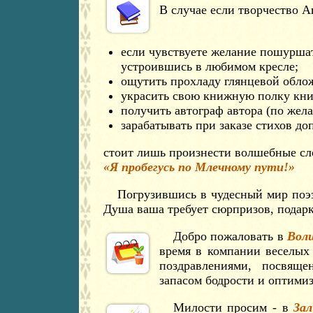
В случае если творчество А
если чувствуете желание пошурша
устроившись в любимом кресле;
ощутить прохладу глянцевой облож
украсить свою книжную полку кни
получить автограф автора (по жела
зарабатывать при заказе стихов д
стоит лишь произнести волшебные сл
«Я пробегусь по Млечному пути!»
Погрузившись в чудесный мир поэ
Душа ваша требует сюрпризов, подар
Добро пожаловать в
Вол
время в компании веселых
поздравлениями, посвяще
запасом бодрости и оптими
Милости просим - в
Зал