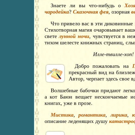
Знаете ли вы что-нибудь о
Хоз
чародейка
?
Сказочная фея
, озорная
в
Что привело вас в эти диковинные 
Стихотворная магия очаровывает ваше
свете
лунной ночи
, чувствуется в н
тихом шелесте книжных страниц, слы
Илле-твилле-хоп!
Добро пожаловать на
прекрасный вид на близлеж
Автор, черпает здесь свое 
Волшебные бабочки придают легко
а кот Баюн вещает нескончаемые и
книгах, уже в прозе.
Мистика
,
романтика
,
лирика
,
описание леденящих душу
катастро