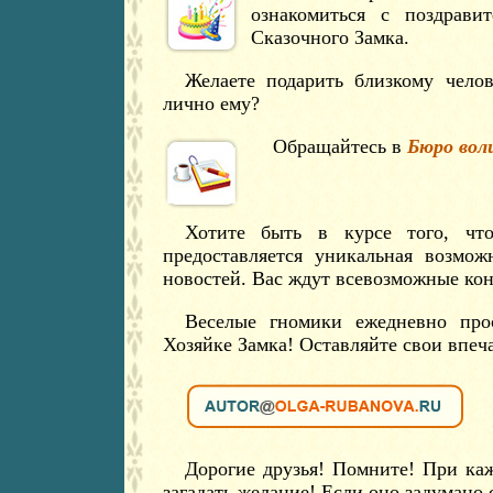
ознакомиться с поздрави
Сказочного Замка.
Желаете подарить близкому чело
лично ему?
Обращайтесь в
Бюро вол
Хотите быть в курсе того, чт
предоставляется уникальная возмож
новостей. Вас ждут всевозможные кон
Веселые гномики ежедневно про
Хозяйке Замка! Оставляйте свои впеч
Дорогие друзья! Помните! При ка
загадать желание! Если оно задумано 