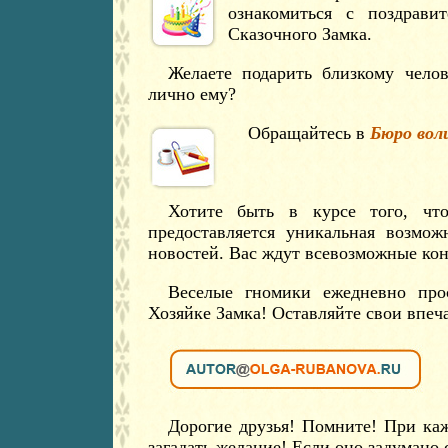
ознакомиться с поздрави
Сказочного Замка.
Желаете подарить близкому чело
лично ему?
Обращайтесь в
Бюро вол
Хотите быть в курсе того, чт
предоставляется уникальная возмож
новостей. Вас ждут всевозможные кон
Веселые гномики ежедневно про
Хозяйке Замка! Оставляйте свои впеч
Дорогие друзья! Помните! При ка
загадать желание! Если оно задумано 