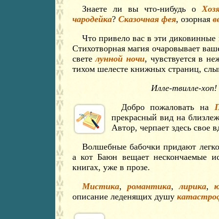
Знаете ли вы что-нибудь о
Хоз
чародейка
?
Сказочная фея
, озорная
в
Что привело вас в эти диковинные 
Стихотворная магия очаровывает ваше
свете
лунной ночи
, чувствуется в н
тихом шелесте книжных страниц, слы
Илле-твилле-хоп!
Добро пожаловать на
прекрасный вид на близлеж
Автор, черпает здесь свое 
Волшебные бабочки придают легко
а кот Баюн вещает нескончаемые и
книгах, уже в прозе.
Мистика
,
романтика
,
лирика
,
описание леденящих душу
катастро