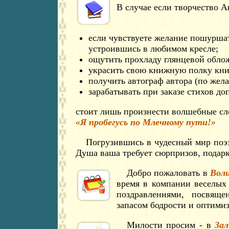
В случае если творчество А
если чувствуете желание пошурша
устроившись в любимом кресле;
ощутить прохладу глянцевой облож
украсить свою книжную полку кни
получить автограф автора (по жела
зарабатывать при заказе стихов д
стоит лишь произнести волшебные сл
«Я пробегусь по Млечному пути!»
Погрузившись в чудесный мир поэ
Душа ваша требует сюрпризов, подар
Добро пожаловать в
Вол
время в компании веселых
поздравлениями, посвяще
запасом бодрости и оптими
Милости просим - в
Зал