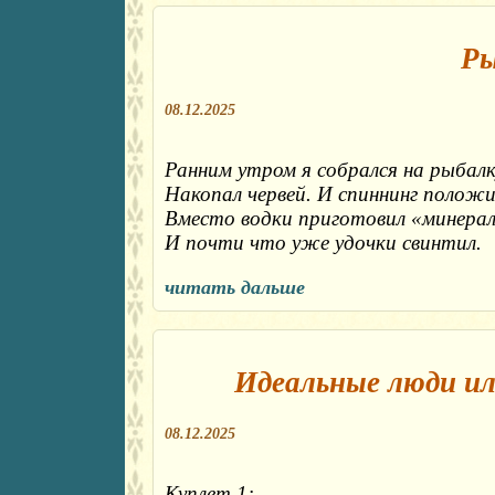
Ры
08.12.2025
Ранним утром я собрался на рыбалку
Накопал червей. И спиннинг положил
Вместо водки приготовил «минералк
И почти что уже удочки свинтил.
читать дальше
Идеальные люди ил
08.12.2025
Куплет 1:
