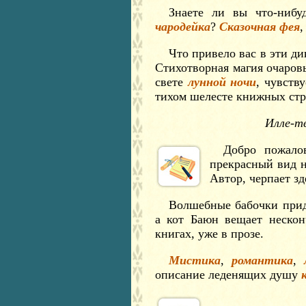
Знаете ли вы что-ниб
чародейка
?
Сказочная фея
,
Что привело вас в эти д
Стихотворная магия очаровы
свете
лунной ночи
, чувств
тихом шелесте книжных стр
Илле-тв
Добро пожало
прекрасный вид н
Автор, черпает зд
Волшебные бабочки прид
а кот Баюн вещает нескон
книгах, уже в прозе.
Мистика
,
романтика
,
описание леденящих душу