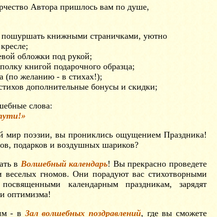
орчество Автора пришлось вам по душе,
е пошуршать книжными страничками, уютно
кресле;
евой обложки под рукой;
полку книгой подарочного образца;
 (по желанию - в стихах!);
 стихов дополнительные бонусы и скидки;
шебные слова:
пути!»
й мир поэзии, вы прониклись ощущением Праздника!
ов, подарков и воздушных шариков?
ать в
Волшебный календарь
! Вы прекрасно проведете
и веселых гномов. Они порадуют вас стихотворными
, посвященными календарным праздникам, зарядят
 и оптимизма!
им - в
Зал волшебных поздравлений
, где вы сможете