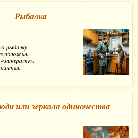
Рыбалка
а рыбалку.

г положил.

«минералку».

свинтил.
юди или зеркала одиночества