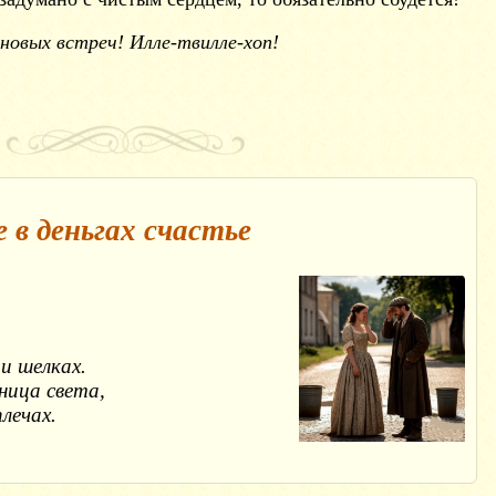
новых встреч! Илле-твилле-хоп!
 в деньгах счастье


и шелках.

ица света,

лечах.