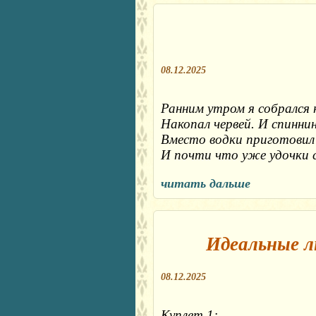
08.12.2025
Ранним утром я собрался н
Накопал червей. И спиннин
Вместо водки приготовил 
И почти что уже удочки 
читать дальше
Идеальные л
08.12.2025
Куплет 1:
