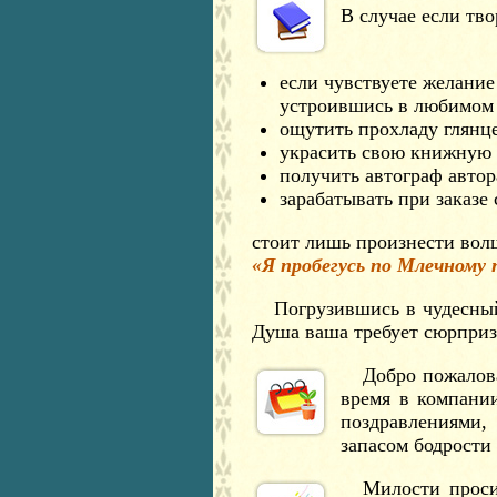
В случае если тв
если чувствуете желани
устроившись в любимом 
ощутить прохладу глянц
украсить свою книжную 
получить автограф автора
зарабатывать при заказе
стоит лишь произнести вол
«Я пробегусь по Млечному 
Погрузившись в чудесны
Душа ваша требует сюрприз
Добро пожалов
время в компани
поздравлениями
запасом бодрости
Милости прос