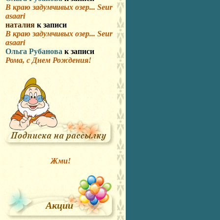
В краю задумчивых озер... Seur
asaari
наталия
к записи
В краю задумчивых озер... Seur
asaari
Ольга Рубанова
к записи
Рома, с Днем Рождения!
Жми!
Акции