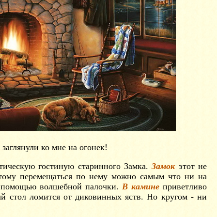
 заглянули ко мне на огонек!
тическую гостиную старинного Замка.
Замок
этот не
этому перемещаться по нему можно самым что ни на
с помощью волшебной палочки.
В камине
приветливо
ый стол ломится от диковинных яств. Но кругом - ни