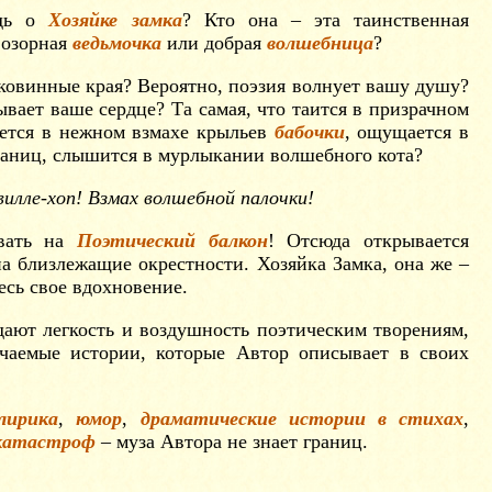
удь о
Хозяйке замка
? Кто она – эта таинственная
 озорная
ведьмочка
или добрая
волшебница
?
иковинные края? Вероятно, поэзия волнует вашу душу?
вает ваше сердце? Та самая, что таится в призрачном
уется в нежном взмахе крыльев
бабочки
, ощущается в
аниц, слышится в мурлыкании волшебного кота?
илле-хоп! Взмах волшебной палочки!
вать на
Поэтический балкон
! Отсюда открывается
а близлежащие окрестности. Хозяйка Замка, она же –
есь свое вдохновение.
ают легкость и воздушность поэтическим творениям,
чаемые истории, которые Автор описывает в своих
лирика
,
юмор
,
драматические истории в стихах
,
катастроф
– муза Автора не знает границ.